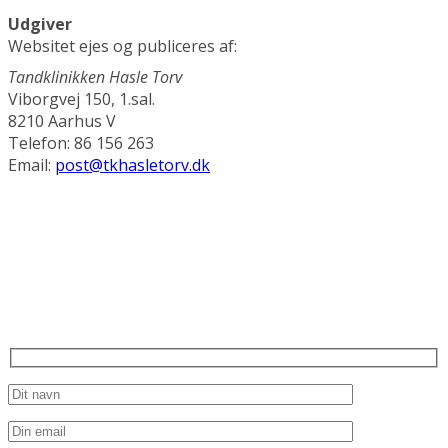
Udgiver
Websitet ejes og publiceres af:
Tandklinikken Hasle Torv
Viborgvej 150, 1.sal.
8210 Aarhus V
Telefon: 86 156 263
Email:
post@tkhasletorv.dk
Ring mig op
Udfyld alle felterne og klik ”send besked” og vi ringer til dig
hurtigst muligt.
Skal vi ringe dig op ?